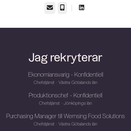
E-post
Telefon
Jag rekryterar
Ekonomiansvarig - Konfidentiell
Chefstjänst
·
Västra Götalands län
Produktionschef - Konfidentiell
Chefstjänst
·
Jönköpings län
Purchasing Manager till Wernsing Food Solutions
Chefstjänst
·
Västra Götalands län